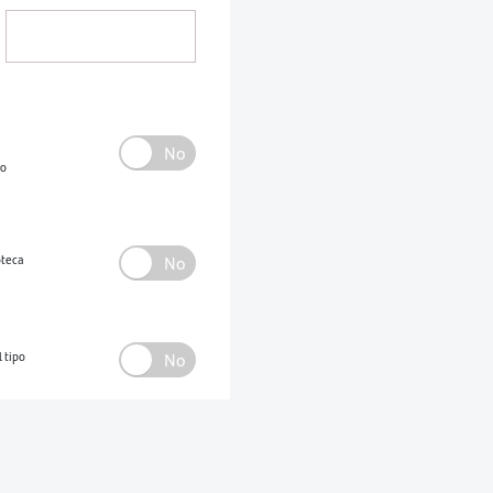
mo
oteca
l tipo