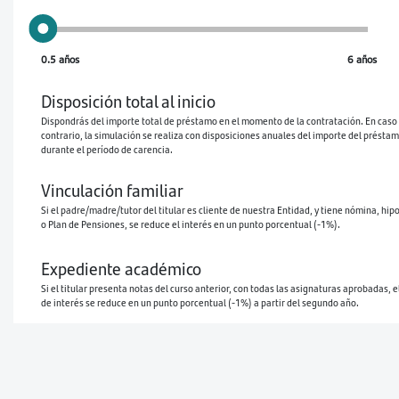
0.5 años
6 años
Disposición total al inicio
Dispondrás del importe total de préstamo en el momento de la contratación. En caso
contrario, la simulación se realiza con disposiciones anuales del importe del présta
durante el período de carencia.
Vinculación familiar
Si el padre/madre/tutor del titular es cliente de nuestra Entidad, y tiene nómina, hip
o Plan de Pensiones, se reduce el interés en un punto porcentual (-1%).
Expediente académico
Si el titular presenta notas del curso anterior, con todas las asignaturas aprobadas, e
de interés se reduce en un punto porcentual (-1%) a partir del segundo año.